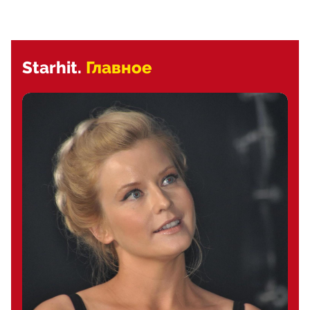
Starhit.
Главное