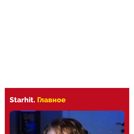
Starhit.
Главное