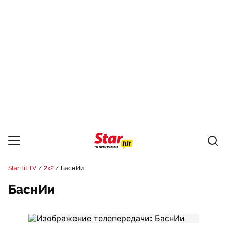
StarHit TV
2x2
БаснИи
БаснИи