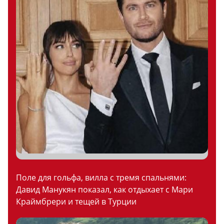
Поле для гольфа, вилла с тремя спальнями:
Давид Манукян показал, как отдыхает с Мари
Краймбрери и тещей в Турции