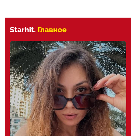
Starhit.
Главное