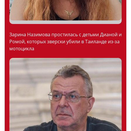
Зарина Назимова простилась с детьми Дианой и
Ромой, которых зверски убили в Таиланде из-за
мотоцикла