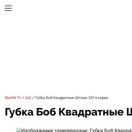
StarHit TV
2x2
Губка Боб Квадратные Штаны. 137-я серия
Губка Боб Квадратные Ш