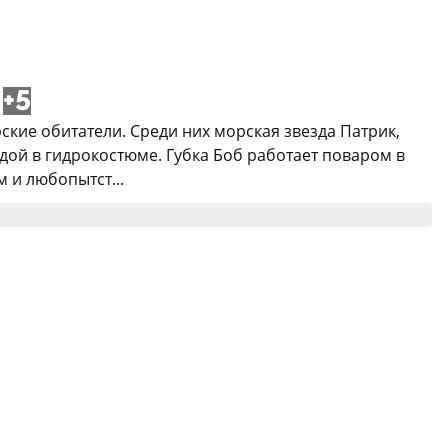
+5
кие обитатели. Среди них морская звезда Патрик,
дой в гидрокостюме. Губка Боб работает поваром в
м и любопытст...