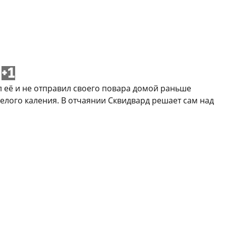
+1
ил её и не отправил своего повара домой раньше
белого каления. В отчаянии Сквидвард решает сам над