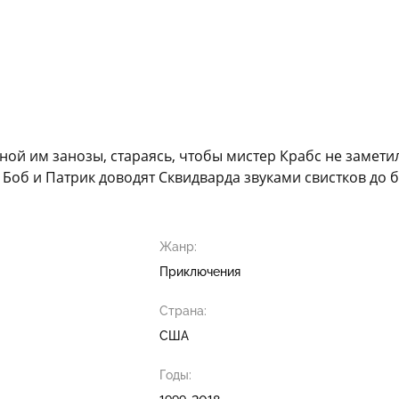
нной им занозы, стараясь, чтобы мистер Крабс не замет
Боб и Патрик доводят Сквидварда звуками свистков до 
Жанр:
Приключения
Страна:
США
Годы: