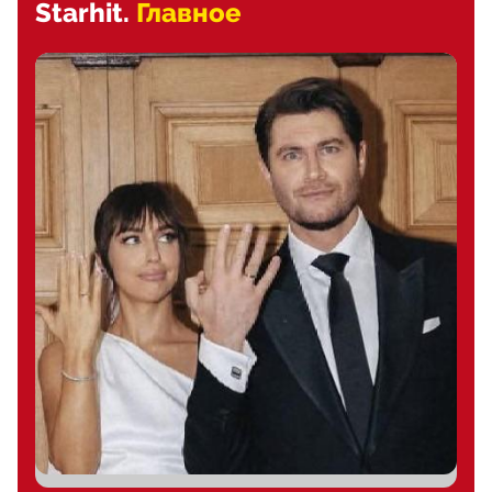
Starhit.
Главное