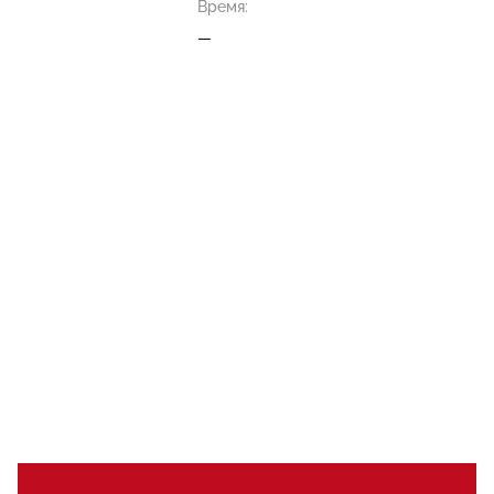
Время:
—