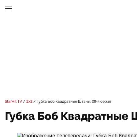
StarHit TV
2x2
Губка Боб Квадратные Штаны. 29-я серия
Губка Боб Квадратные 