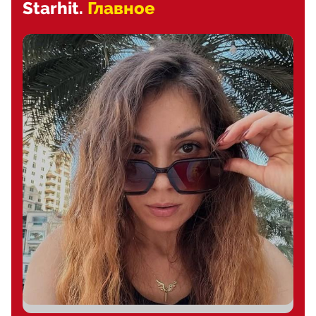
Starhit.
Главное