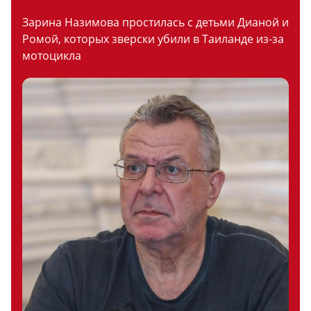
Зарина Назимова простилась с детьми Дианой и
Ромой, которых зверски убили в Таиланде из-за
мотоцикла