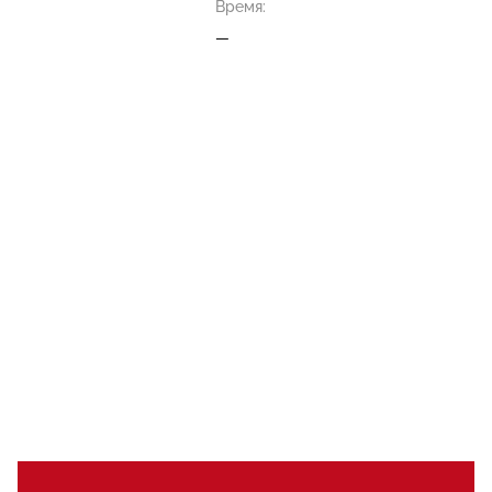
Время:
—