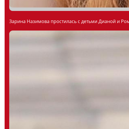
Зарина Назимова простилась с детьми Дианой и Ром