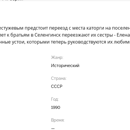
естужевым предстоит переезд с места каторги на поселе
лет к братьям в Селенгинск переезжают их сестры - Елен
нные устои, которыми теперь руководствуются их любим
Жанр:
Исторический
Страна:
СССР
Год:
1990
Время:
—