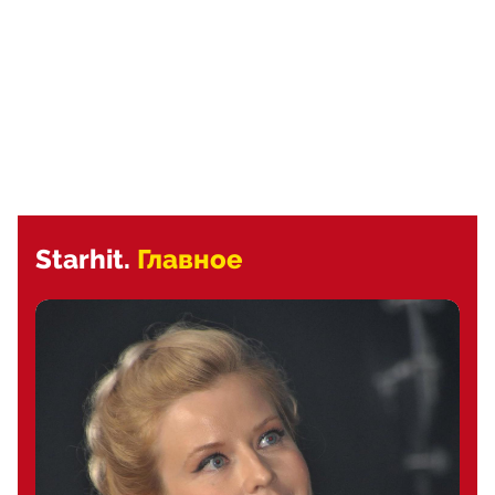
Starhit.
Главное