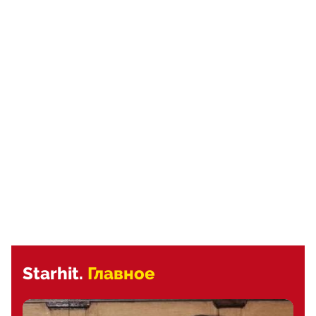
Starhit.
Главное