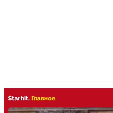
Starhit.
Главное