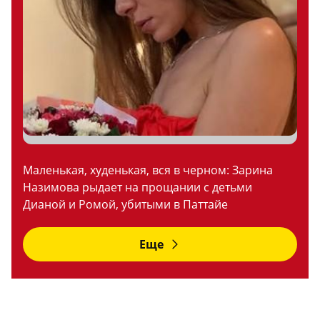
Маленькая, худенькая, вся в черном: Зарина
Назимова рыдает на прощании с детьми
Дианой и Ромой, убитыми в Паттайе
Еще