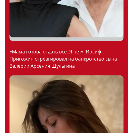
«Мама готова отдать все. Я нет»: Иосиф
Пригожин отреагировал на банкротство сына
Валерии Арсения Шульгина