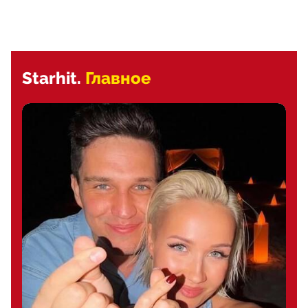
Starhit.
Главное