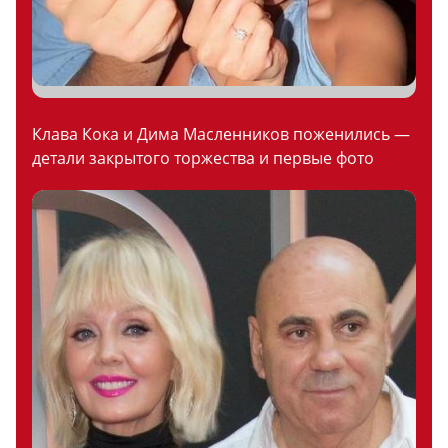
Клава Кока и Дима Масленников поженились —
детали закрытого торжества и первые фото