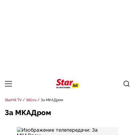
StarHit TV
360.ru
За МКАДром
За МКАДром