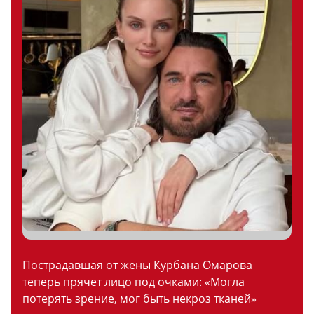
Пострадавшая от жены Курбана Омарова
теперь прячет лицо под очками: «Могла
потерять зрение, мог быть некроз тканей»