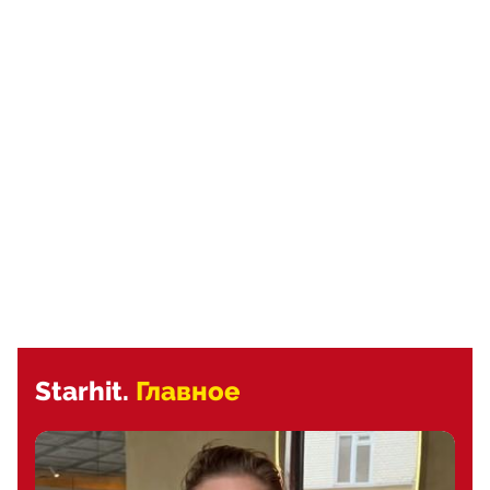
Starhit.
Главное