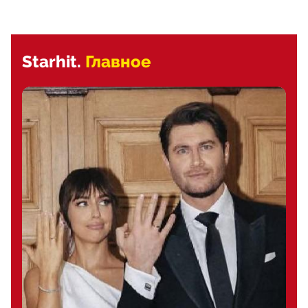
Starhit.
Главное