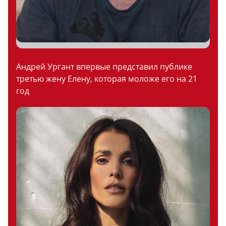
Андрей Ургант впервые представил публике
третью жену Елену, которая моложе его на 21
год