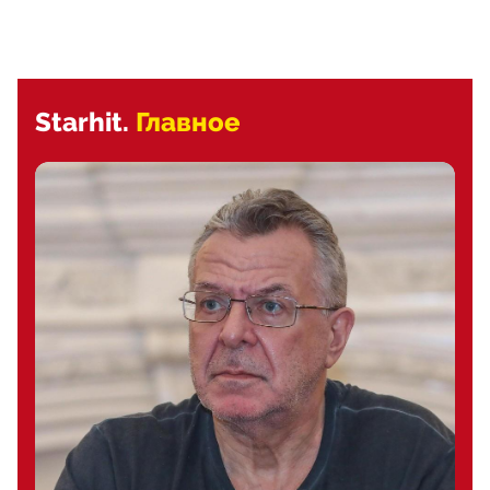
Starhit.
Главное