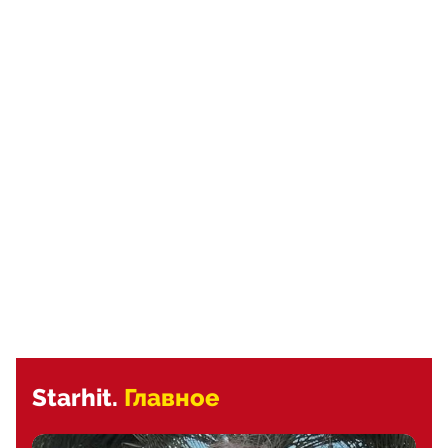
Starhit.
Главное