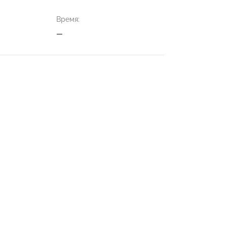
Время:
—