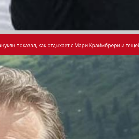
анукян показал, как отдыхает с Мари Краймбрери и теще