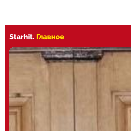
Starhit.
Главное