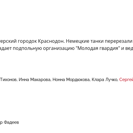
терский городок Краснодон. Немецкие танки перерезали
здает подпольную организацию "Молодая гвардия" и вед
 Тихонов
Инна Макарова
Нонна Мордюкова
Клара Лучко
Серге
р Фадеев