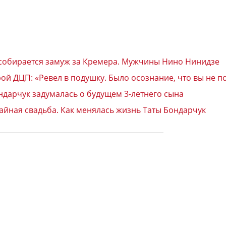
и собирается замуж за Кремера. Мужчины Нино Нинидзе
рой ДЦП: «Ревел в подушку. Было осознание, что вы не п
ондарчук задумалась о будущем 3-летнего сына
айная свадьба. Как менялась жизнь Таты Бондарчук