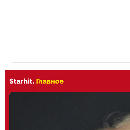
Starhit.
Главное