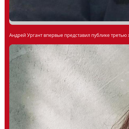
Андрей Ургант впервые представил публике третью ж