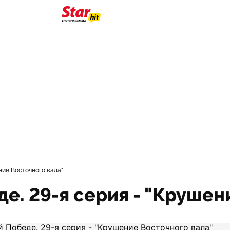
ние Восточного вала"
де. 29-я серия - "Крушен