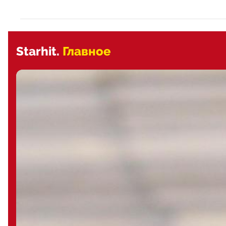
Starhit.
Главное