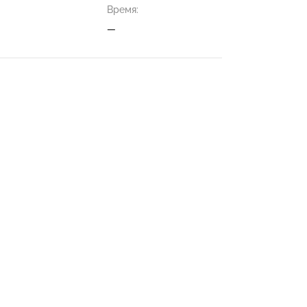
Время:
—