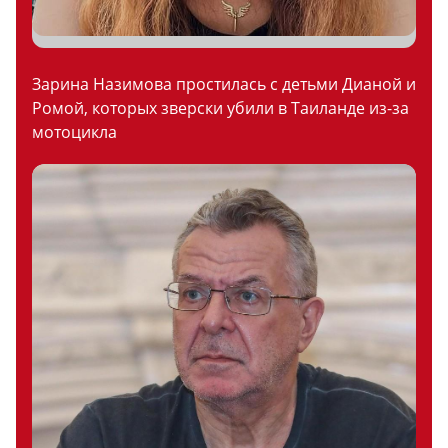
Зарина Назимова простилась с детьми Дианой и
Ромой, которых зверски убили в Таиланде из-за
мотоцикла