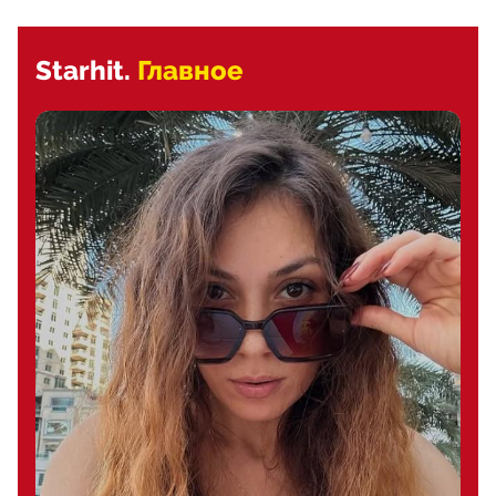
Starhit.
Главное