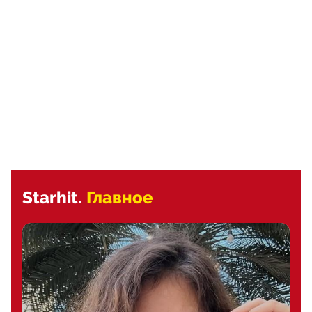
Starhit.
Главное