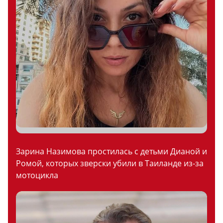
Зарина Назимова простилась с детьми Дианой и
Ромой, которых зверски убили в Таиланде из-за
мотоцикла