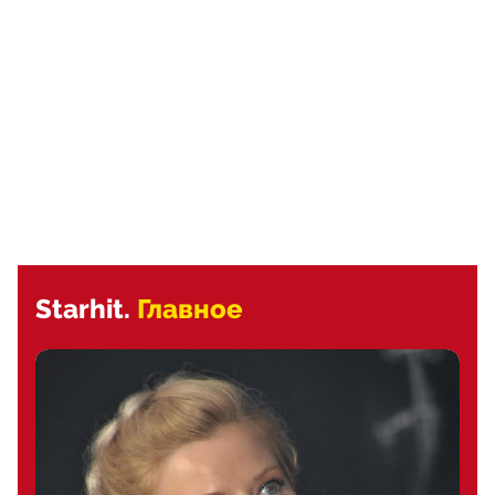
Starhit.
Главное