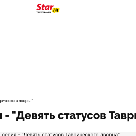
врического дворца"
 - "Девять статусов Тав