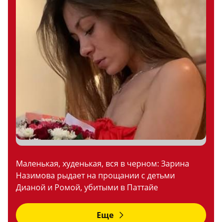
Маленькая, худенькая, вся в черном: Зарина
Назимова рыдает на прощании с детьми
Дианой и Ромой, убитыми в Паттайе
Еще