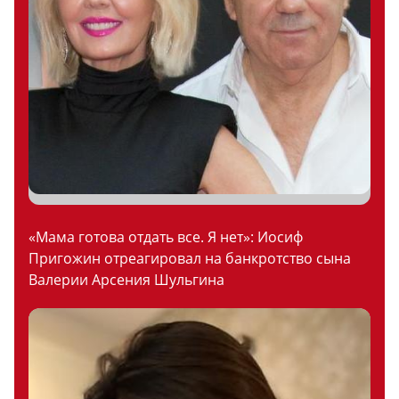
«Мама готова отдать все. Я нет»: Иосиф
Пригожин отреагировал на банкротство сына
Валерии Арсения Шульгина