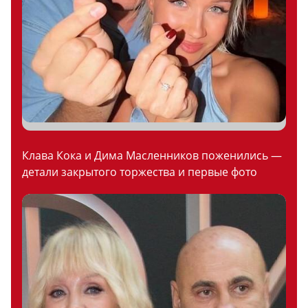
Клава Кока и Дима Масленников поженились —
детали закрытого торжества и первые фото