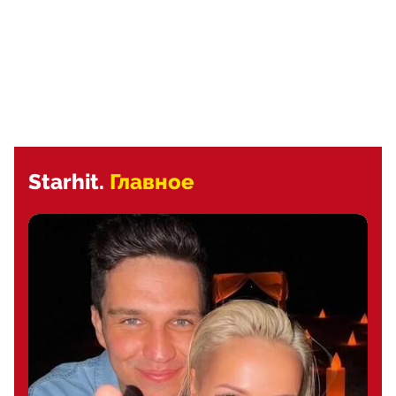
Starhit.
Главное