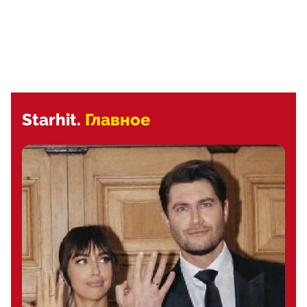
Starhit.
Главное