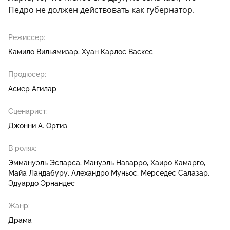
Педро не должен действовать как губернатор.
Режиссер:
Камило Вильямизар
Хуан Карлос Васкес
Продюсер:
Асиер Агилар
Сценарист:
Джонни А. Ортиз
В ролях:
Эммануэль Эспарса
Мануэль Наварро
Хаиро Камарго
Майа Ландабуру
Алехандро Муньос
Мерседес Салазар
Эдуардо Эрнандес
Жанр:
Драма