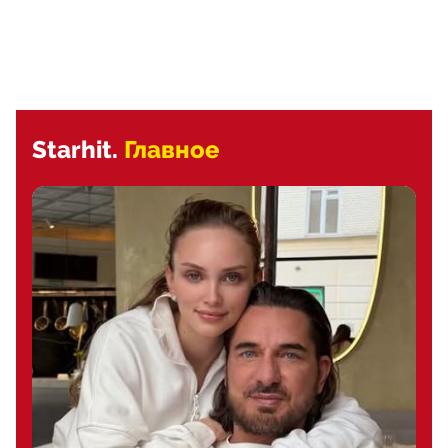
Starhit.
Главное