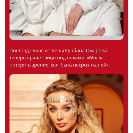
Пострадавшая от жены Курбана Омарова
теперь прячет лицо под очками: «Могла
потерять зрение, мог быть некроз тканей»