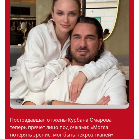
Пострадавшая от жены Курбана Омарова
теперь прячет лицо под очками: «Могла
потерять зрение, мог быть некроз тканей»