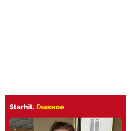
Starhit.
Главное