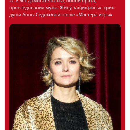
«С 6 лет домогательства, побои брата,
преследования мужа. Живу защищаясь»: крик
души Анны Седоковой после «Мастера игры»