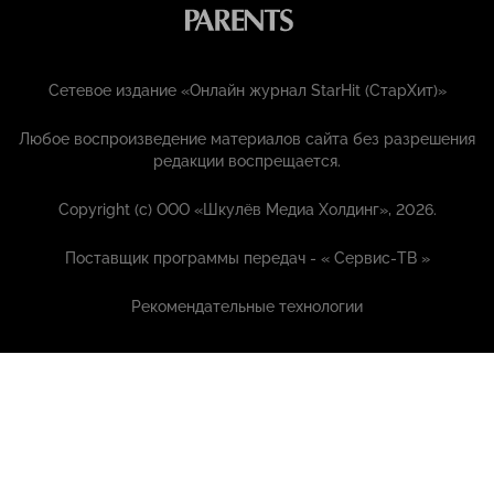
Сетевое издание «Онлайн журнал StarHit (СтарХит)»
Любое воспроизведение материалов сайта без разрешения
редакции воспрещается.
Copyright (с) ООО «Шкулёв Медиа Холдинг», 2026.
Поставщик программы передач - «
Сервис-ТВ
»
Рекомендательные технологии