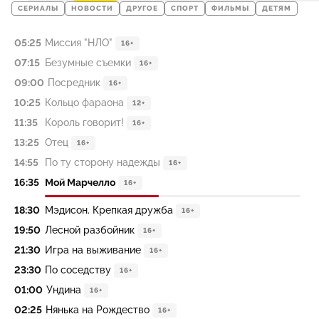
СЕРИАЛЫ
НОВОСТИ
ДРУГОЕ
СПОРТ
ФИЛЬМЫ
ДЕТЯМ
05:25
Миссия "НЛО"
16+
07:15
Безумные съемки
16+
09:00
Посредник
16+
10:25
Кольцо фараона
12+
11:35
Король говорит!
16+
13:25
Отец
16+
14:55
По ту сторону надежды
16+
16:35
Мой Марчелло
16+
18:30
Мэдисон. Крепкая дружба
16+
19:50
Лесной разбойник
16+
21:30
Игра на выживание
16+
23:30
По соседству
16+
01:00
Ундина
16+
02:25
Нянька на Рождество
16+