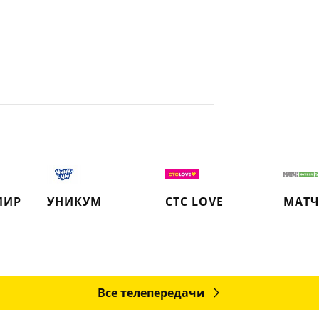
МИР
УНИКУМ
СТС LOVE
Все телепередачи