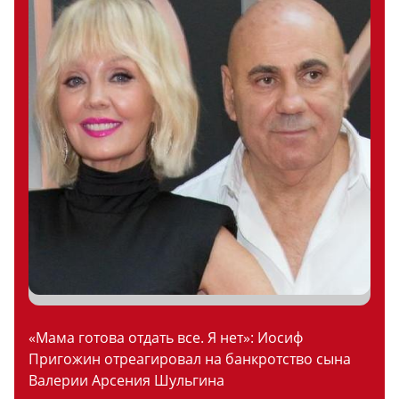
«Мама готова отдать все. Я нет»: Иосиф
Пригожин отреагировал на банкротство сына
Валерии Арсения Шульгина