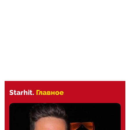
Starhit.
Главное