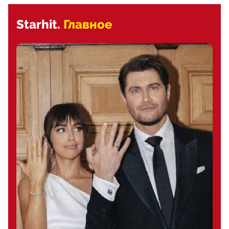
Starhit.
Главное