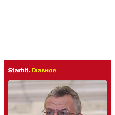
Starhit.
Главное