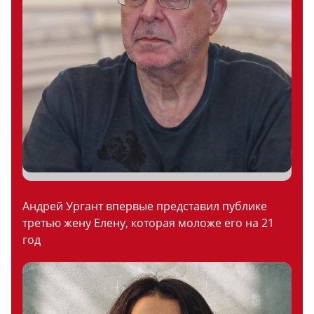
Андрей Ургант впервые представил публике
третью жену Елену, которая моложе его на 21
год