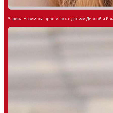
Зарина Назимова простилась с детьми Дианой и Ром