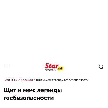
StarHit TV
Арсенал
Щит и меч: легенды госбезопасности
Щит и меч: легенды
госбезопасности