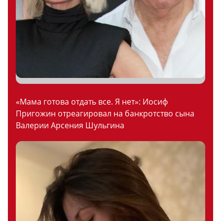
«Мама готова отдать все. Я нет»: Иосиф
Пригожин отреагировал на банкротство сына
Валерии Арсения Шульгина