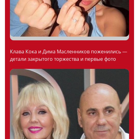
Клава Кока и Дима Масленников поженились —
детали закрытого торжества и первые фото