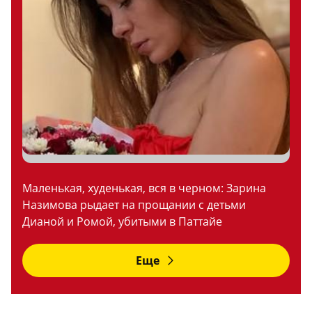
Маленькая, худенькая, вся в черном: Зарина
Назимова рыдает на прощании с детьми
Дианой и Ромой, убитыми в Паттайе
Еще