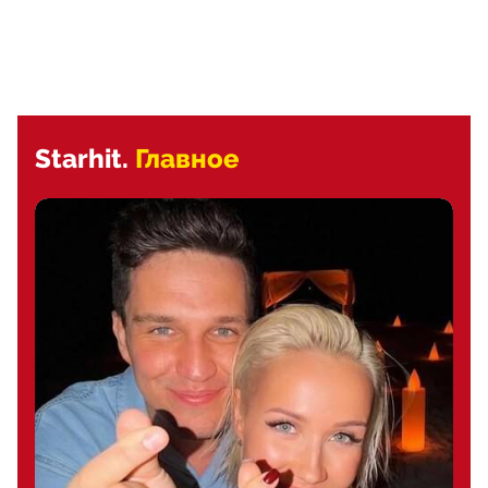
Starhit.
Главное