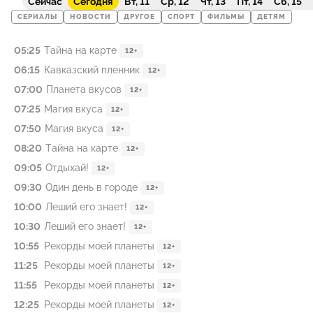
Сейчас
Сегодня
Вт, 11
Ср, 12
Чт, 13
Пт, 14
Сб, 15
СЕРИАЛЫ
НОВОСТИ
ДРУГОЕ
СПОРТ
ФИЛЬМЫ
ДЕТЯМ
05:25
Тайна на карте
12+
06:15
Кавказский пленник
12+
07:00
Планета вкусов
12+
07:25
Магия вкуса
12+
07:50
Магия вкуса
12+
08:20
Тайна на карте
12+
09:05
Отдыхай!
12+
09:30
Один день в городе
12+
10:00
Леший его знает!
12+
10:30
Леший его знает!
12+
10:55
Рекорды моей планеты
12+
11:25
Рекорды моей планеты
12+
11:55
Рекорды моей планеты
12+
12:25
Рекорды моей планеты
12+