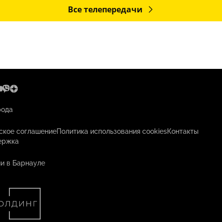
Все телепередачи
рода
ское соглашение
Политика использования cookies
Контакты
ержка
и в Барнауле