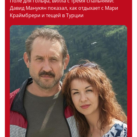
Поле для гольфа, вилла с тремя спальнями:
Давид Манукян показал, как отдыхает с Мари
Краймбрери и тещей в Турции