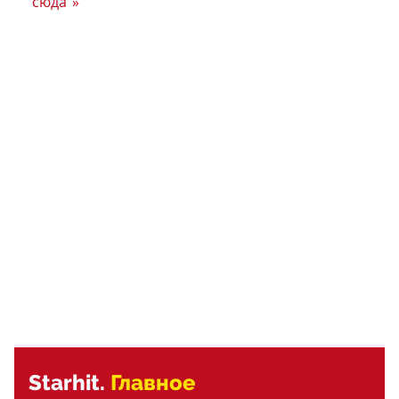
сюда“»
Starhit.
Главное