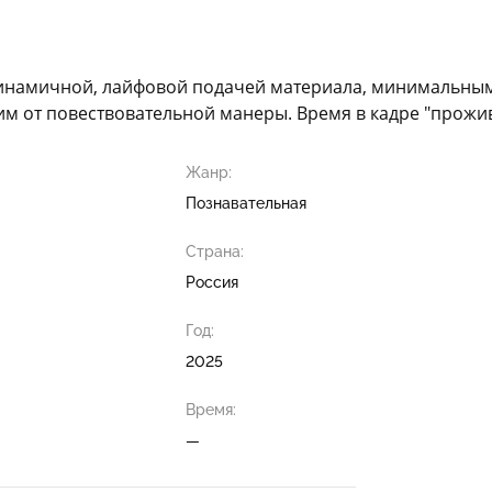
намичной, лайфовой подачей материала, минимальным 
м от повествовательной манеры. Время в кадре "прожива
Жанр:
Познавательная
Страна:
Россия
Год:
2025
Время:
—