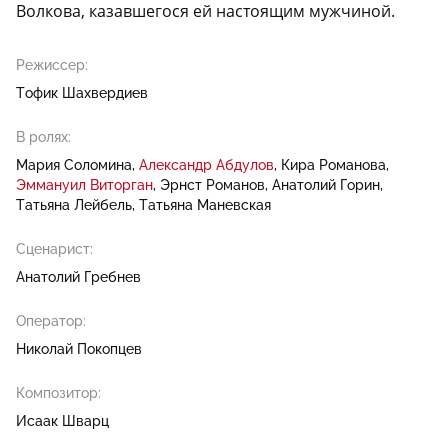
Волкова, казавшегося ей настоящим мужчиной.
Режиссер:
Тофик Шахвердиев
В ролях:
Мария Соломина
Александр Абдулов
Кира Романова
Эммануил Виторган
Эрнст Романов
Анатолий Горин
Татьяна Лейбель
Татьяна Маневская
Сценарист:
Анатолий Гребнев
Оператор:
Николай Покопцев
Композитор:
Исаак Шварц