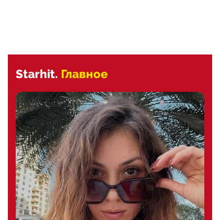
Starhit.
Главное