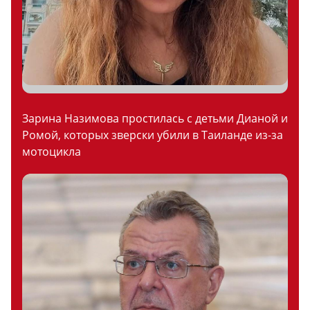
Зарина Назимова простилась с детьми Дианой и
Ромой, которых зверски убили в Таиланде из-за
мотоцикла