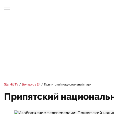
StarHit TV
Беларусь 24
Припятский национальный парк
Припятский националь