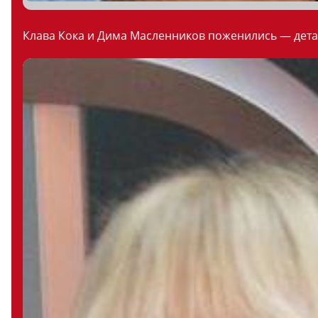
Клава Кока и Дима Масленников поженились — дета