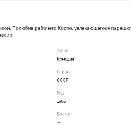
трисой. Полюбив рабочего Костю, увлекающегося параш
ессии.
Жанр:
Комедия
Страна:
СССР
Год:
1966
Время:
—