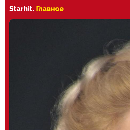
Starhit.
Главное