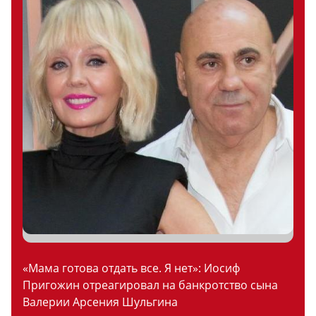
«Мама готова отдать все. Я нет»: Иосиф
Пригожин отреагировал на банкротство сына
Валерии Арсения Шульгина