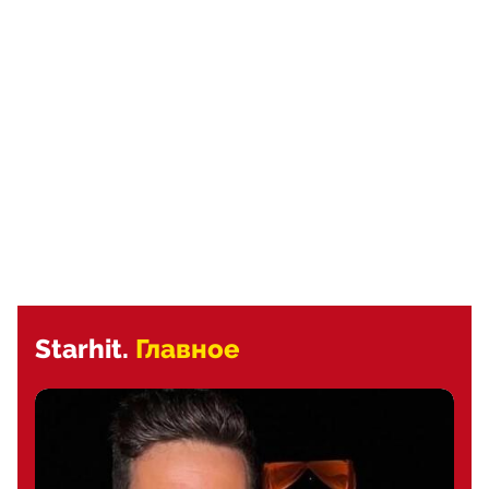
Starhit.
Главное