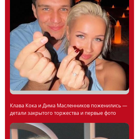
Клава Кока и Дима Масленников поженились —
детали закрытого торжества и первые фото