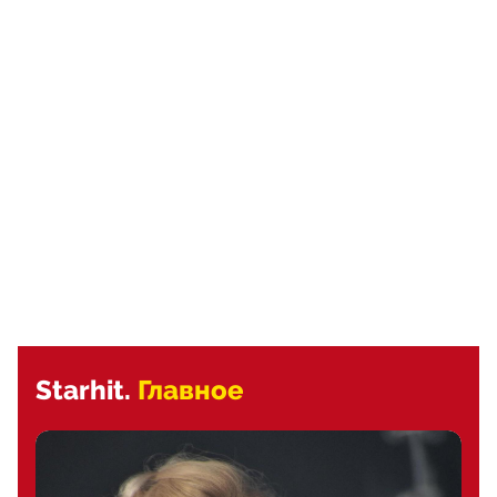
Starhit.
Главное