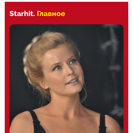
Starhit.
Главное