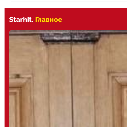
Starhit.
Главное