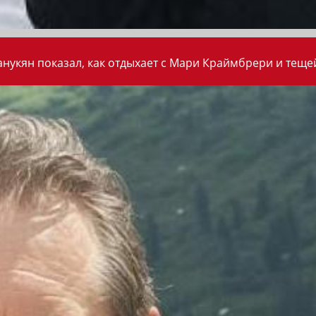
анукян показал, как отдыхает с Мари Краймбрери и теще