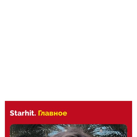
Starhit.
Главное