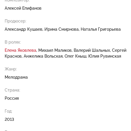
Композитор:
Алексей Епифанов
Продюсер:
Александр Кушаев
Ирина Смирнова
Наталья Григорьева
В ролях:
Елена Яковлева
Михаил Маликов
Валерий Шальных
Сергей
Краснов
Анжелика Вольская
Олег Кныш
Юлия Рувинская
Жанр:
Мелодрама
Страна:
Россия
Год:
2013