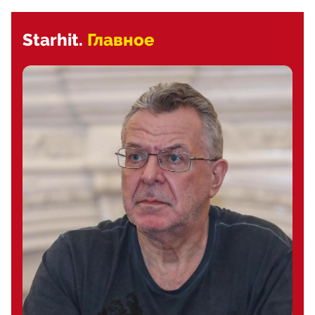
Starhit.
Главное