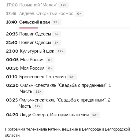
17:00
Позывной "Малая"
12+
17:45
Авдеев. Открытый космос
0+
18:40
Сельский врач
12+
20:35
Подвиг Одессы
6+
21:40
Подвиг Одессы
6+
23:00
Культурный шок
12+
00:05
Моя Россия
0+
00:30
Моя Россия
0+
01:10
Броненосец Потемкин
12+
02:20
Фильм-спектакль "Свадьба с приданным". 1
Часть
12+
03:25
Фильм-спектакль "Свадьба с приданным". 2
Часть
12+
04:20
Люди Севера. Истории спасения
12+
Программа телеканала Ратник, вещание в Белгороде и Белгородской
области