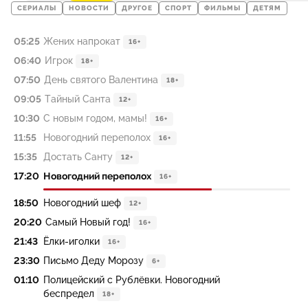
СЕРИАЛЫ
НОВОСТИ
ДРУГОЕ
СПОРТ
ФИЛЬМЫ
ДЕТЯМ
05:25
Жених напрокат
16+
06:40
Игрок
18+
07:50
День святого Валентина
18+
09:05
Тайный Санта
12+
10:30
С новым годом, мамы!
16+
11:55
Новогодний переполох
16+
15:35
Достать Санту
12+
17:20
Новогодний переполох
16+
18:50
Новогодний шеф
12+
20:20
Самый Новый год!
16+
21:43
Ёлки-иголки
16+
23:30
Письмо Деду Морозу
6+
01:10
Полицейский с Рублёвки. Новогодний
беспредел
18+